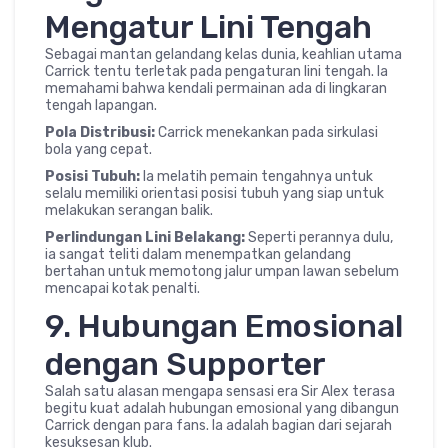
Mengatur Lini Tengah
Sebagai mantan gelandang kelas dunia, keahlian utama
Carrick tentu terletak pada pengaturan lini tengah. Ia
memahami bahwa kendali permainan ada di lingkaran
tengah lapangan.
Pola Distribusi:
Carrick menekankan pada sirkulasi
bola yang cepat.
Posisi Tubuh:
Ia melatih pemain tengahnya untuk
selalu memiliki orientasi posisi tubuh yang siap untuk
melakukan serangan balik.
Perlindungan Lini Belakang:
Seperti perannya dulu,
ia sangat teliti dalam menempatkan gelandang
bertahan untuk memotong jalur umpan lawan sebelum
mencapai kotak penalti.
9. Hubungan Emosional
dengan Supporter
Salah satu alasan mengapa sensasi era Sir Alex terasa
begitu kuat adalah hubungan emosional yang dibangun
Carrick dengan para fans. Ia adalah bagian dari sejarah
kesuksesan klub.