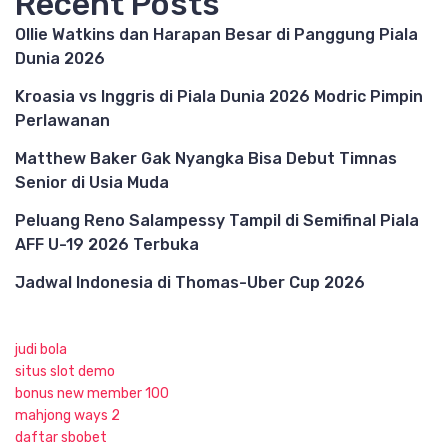
Recent Posts
Ollie Watkins dan Harapan Besar di Panggung Piala
Dunia 2026
Kroasia vs Inggris di Piala Dunia 2026 Modric Pimpin
Perlawanan
Matthew Baker Gak Nyangka Bisa Debut Timnas
Senior di Usia Muda
Peluang Reno Salampessy Tampil di Semifinal Piala
AFF U-19 2026 Terbuka
Jadwal Indonesia di Thomas-Uber Cup 2026
judi bola
situs slot demo
bonus new member 100
mahjong ways 2
daftar sbobet