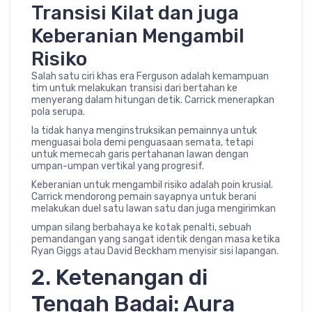
Transisi Kilat dan juga
Keberanian Mengambil
Risiko
Salah satu ciri khas era Ferguson adalah kemampuan
tim untuk melakukan transisi dari bertahan ke
menyerang dalam hitungan detik. Carrick menerapkan
pola serupa.
Ia tidak hanya menginstruksikan pemainnya untuk
menguasai bola demi penguasaan semata, tetapi
untuk memecah garis pertahanan lawan dengan
umpan-umpan vertikal yang progresif.
Keberanian untuk mengambil risiko adalah poin krusial.
Carrick mendorong pemain sayapnya untuk berani
melakukan duel satu lawan satu dan juga mengirimkan
umpan silang berbahaya ke kotak penalti, sebuah
pemandangan yang sangat identik dengan masa ketika
Ryan Giggs atau David Beckham menyisir sisi lapangan.
2. Ketenangan di
Tengah Badai: Aura