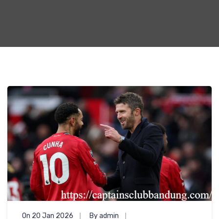
On 20 Jan 2026
By admin