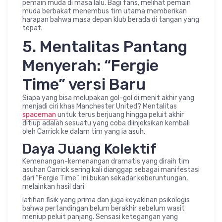
pemain muda di masa lalu. Bagi fans, melihat pemain
muda berbakat menembus tim utama memberikan
harapan bahwa masa depan klub berada di tangan yang
tepat.
5. Mentalitas Pantang
Menyerah: “Fergie
Time” versi Baru
Siapa yang bisa melupakan gol-gol di menit akhir yang
menjadi ciri khas Manchester United? Mentalitas
spaceman
untuk terus berjuang hingga peluit akhir
ditiup adalah sesuatu yang coba diinjeksikan kembali
oleh Carrick ke dalam tim yang ia asuh.
Daya Juang Kolektif
Kemenangan-kemenangan dramatis yang diraih tim
asuhan Carrick sering kali dianggap sebagai manifestasi
dari “Fergie Time”. Ini bukan sekadar keberuntungan,
melainkan hasil dari
latihan fisik yang prima dan juga keyakinan psikologis
bahwa pertandingan belum berakhir sebelum wasit
meniup peluit panjang. Sensasi ketegangan yang