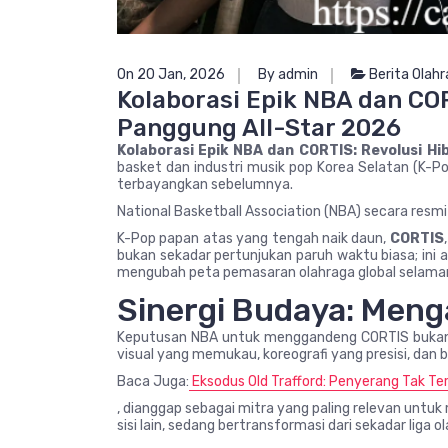
On 20 Jan, 2026
By admin
Berita Olah
Kolaborasi Epik NBA dan COR
Panggung All-Star 2026
Kolaborasi Epik NBA dan CORTIS: Revolusi Hi
basket dan industri musik pop Korea Selatan (K-P
terbayangkan sebelumnya.
National Basketball Association (NBA) secara re
K-Pop papan atas yang tengah naik daun,
CORTIS
bukan sekadar pertunjukan paruh waktu biasa; ini 
mengubah peta pemasaran olahraga global selama
Sinergi Budaya: Men
Keputusan NBA untuk menggandeng CORTIS bukanl
visual yang memukau, koreografi yang presisi, dan 
Baca Juga:
Eksodus Old Trafford: Penyerang Tak Ter
, dianggap sebagai mitra yang paling relevan untuk 
sisi lain, sedang bertransformasi dari sekadar liga