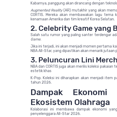
Kabarnya, panggung akan dirancang dengan teknol
Augmented Reality
(AR) mutakhir yang akan memad
CORTIS. Mereka akan membawakan lagu tema khu
kenamaan Amerika dan tim kreatif Korea Selatan.
2. Celebrity Game yang 
Salah satu rumor yang paling santer terdengar a
Game
.
Jika ini terjadi, ini akan menjadi momen pertama ka
NBA All-Star, yang dipastikan akan menarik jutaan 
3. Peluncuran Lini Merc
NBA dan CORTIS juga akan merilis koleksi pakaian 
estetik khas
K-Pop. Koleksi ini diharapkan akan menjadi item pa
tahun 2026.
Dampak Ekonomi d
Ekosistem Olahraga
Kolaborasi ini membawa dampak ekonomi yang 
penyelenggara All-Star 2026.