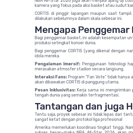
NBA All-Star 2026 juga akan menjadi ajang uji co
kamera yang fokus pada aksi basket atau sudut k
CORTIS di pinggir lapangan maupun saat tampil.
dilakukan sebelumnya dalam skala sebesar ini.
Mengapa Penggemar 
Bagi penggemar basket, ini adalah kesempatan unt
produksi setingkat konser dunia.
Bagi penggemar CORTIS (yang dikenal dengan nama
idola mereka.
Pengalaman Imersif:
Penggunaan teknologi ha
merasakan atmosfer stadion secara langsung.
Interaksi Fans:
Program “Fan Vote” tidak hanya a
akan dibawakan CORTIS di panggung utama.
Pesan Inklusivitas:
Kerja sama ini mengirimkan 
tengah dunia yang semakin terfragmentasi.
Tantangan dan juga 
Tentu saja, proyek sebesar ini tidak lepas dari t
sangat ketat dengan protokol liga profesional
Amerika memerlukan koordinasi tingkat tinggi. Nam
sukses besar—maka NBA All-Star 2026 akan men