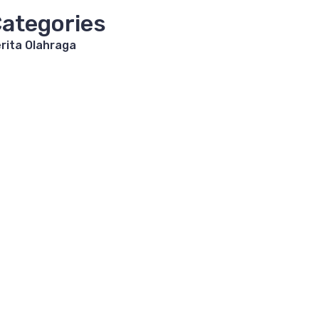
ategories
rita Olahraga