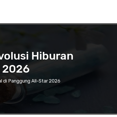
volusi Hiburan
r 2026
l di Panggung All-Star 2026