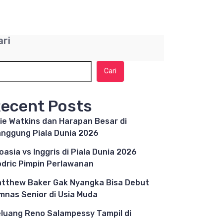
ari
Cari
ecent Posts
lie Watkins dan Harapan Besar di
nggung Piala Dunia 2026
oasia vs Inggris di Piala Dunia 2026
dric Pimpin Perlawanan
tthew Baker Gak Nyangka Bisa Debut
mnas Senior di Usia Muda
luang Reno Salampessy Tampil di