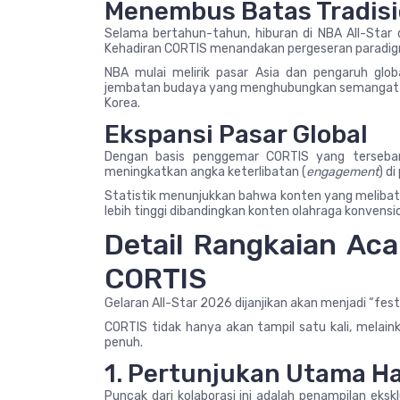
Menembus Batas Tradisi
Selama bertahun-tahun, hiburan di NBA All-Star d
Kehadiran CORTIS menandakan pergeseran paradi
NBA mulai melirik pasar Asia dan pengaruh glo
jembatan budaya yang menghubungkan semangat ko
Korea.
Ekspansi Pasar Global
Dengan basis penggemar CORTIS yang tersebar
meningkatkan angka keterlibatan (
engagement
) di
Statistik menunjukkan bahwa konten yang melibatka
lebih tinggi dibandingkan konten olahraga konvensio
Detail Rangkaian Ac
CORTIS
Gelaran All-Star 2026 dijanjikan akan menjadi “fest
CORTIS tidak hanya akan tampil satu kali, melain
penuh.
1. Pertunjukan Utama H
Puncak dari kolaborasi ini adalah penampilan eks