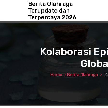
S
Berita Olahraga
k
Terupdate dan
i
Terpercaya 2026
p
t
o
c
o
n
Kolaborasi Ep
t
e
Globa
n
t
Home
Berita Olahraga
K