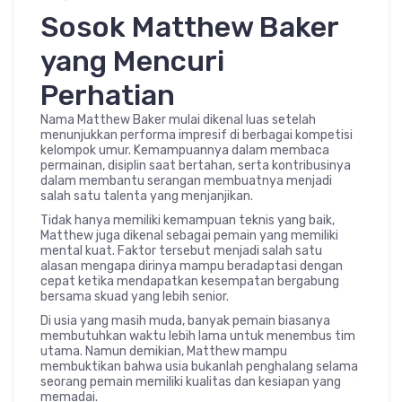
Sosok Matthew Baker
yang Mencuri
Perhatian
Nama Matthew Baker mulai dikenal luas setelah
menunjukkan performa impresif di berbagai kompetisi
kelompok umur. Kemampuannya dalam membaca
permainan, disiplin saat bertahan, serta kontribusinya
dalam membantu serangan membuatnya menjadi
salah satu talenta yang menjanjikan.
Tidak hanya memiliki kemampuan teknis yang baik,
Matthew juga dikenal sebagai pemain yang memiliki
mental kuat. Faktor tersebut menjadi salah satu
alasan mengapa dirinya mampu beradaptasi dengan
cepat ketika mendapatkan kesempatan bergabung
bersama skuad yang lebih senior.
Di usia yang masih muda, banyak pemain biasanya
membutuhkan waktu lebih lama untuk menembus tim
utama. Namun demikian, Matthew mampu
membuktikan bahwa usia bukanlah penghalang selama
seorang pemain memiliki kualitas dan kesiapan yang
memadai.