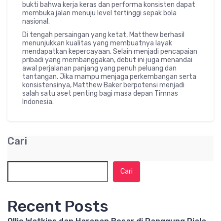
bukti bahwa kerja keras dan performa konsisten dapat
membuka jalan menuju level tertinggi sepak bola
nasional.
Di tengah persaingan yang ketat, Matthew berhasil
menunjukkan kualitas yang membuatnya layak
mendapatkan kepercayaan. Selain menjadi pencapaian
pribadi yang membanggakan, debut ini juga menandai
awal perjalanan panjang yang penuh peluang dan
tantangan. Jika mampu menjaga perkembangan serta
konsistensinya, Matthew Baker berpotensi menjadi
salah satu aset penting bagi masa depan Timnas
Indonesia.
Cari
Cari
Recent Posts