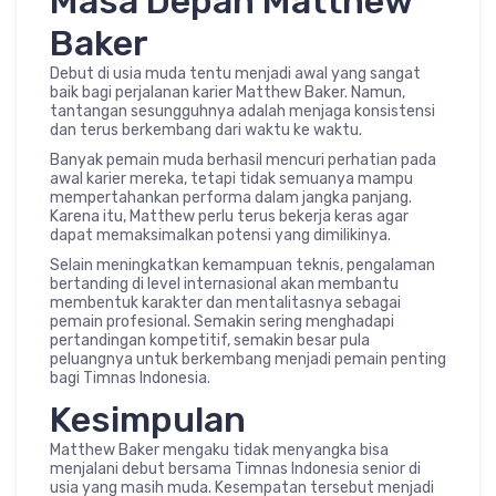
Masa Depan Matthew
Baker
Debut di usia muda tentu menjadi awal yang sangat
baik bagi perjalanan karier Matthew Baker. Namun,
tantangan sesungguhnya adalah menjaga konsistensi
dan terus berkembang dari waktu ke waktu.
Banyak pemain muda berhasil mencuri perhatian pada
awal karier mereka, tetapi tidak semuanya mampu
mempertahankan performa dalam jangka panjang.
Karena itu, Matthew perlu terus bekerja keras agar
dapat memaksimalkan potensi yang dimilikinya.
Selain meningkatkan kemampuan teknis, pengalaman
bertanding di level internasional akan membantu
membentuk karakter dan mentalitasnya sebagai
pemain profesional. Semakin sering menghadapi
pertandingan kompetitif, semakin besar pula
peluangnya untuk berkembang menjadi pemain penting
bagi Timnas Indonesia.
Kesimpulan
Matthew Baker mengaku tidak menyangka bisa
menjalani debut bersama Timnas Indonesia senior di
usia yang masih muda. Kesempatan tersebut menjadi