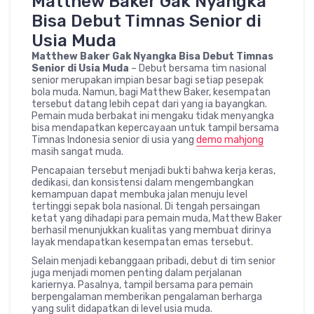
Matthew Baker Gak Nyangka
Bisa Debut Timnas Senior di
Usia Muda
Matthew Baker Gak Nyangka Bisa Debut Timnas
Senior di Usia Muda
– Debut bersama tim nasional
senior merupakan impian besar bagi setiap pesepak
bola muda. Namun, bagi Matthew Baker, kesempatan
tersebut datang lebih cepat dari yang ia bayangkan.
Pemain muda berbakat ini mengaku tidak menyangka
bisa mendapatkan kepercayaan untuk tampil bersama
Timnas Indonesia senior di usia yang
demo mahjong
masih sangat muda.
Pencapaian tersebut menjadi bukti bahwa kerja keras,
dedikasi, dan konsistensi dalam mengembangkan
kemampuan dapat membuka jalan menuju level
tertinggi sepak bola nasional. Di tengah persaingan
ketat yang dihadapi para pemain muda, Matthew Baker
berhasil menunjukkan kualitas yang membuat dirinya
layak mendapatkan kesempatan emas tersebut.
Selain menjadi kebanggaan pribadi, debut di tim senior
juga menjadi momen penting dalam perjalanan
kariernya. Pasalnya, tampil bersama para pemain
berpengalaman memberikan pengalaman berharga
yang sulit didapatkan di level usia muda.