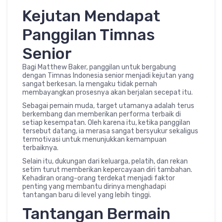
Kejutan Mendapat
Panggilan Timnas
Senior
Bagi Matthew Baker, panggilan untuk bergabung
dengan Timnas Indonesia senior menjadi kejutan yang
sangat berkesan. Ia mengaku tidak pernah
membayangkan prosesnya akan berjalan secepat itu.
Sebagai pemain muda, target utamanya adalah terus
berkembang dan memberikan performa terbaik di
setiap kesempatan. Oleh karena itu, ketika panggilan
tersebut datang, ia merasa sangat bersyukur sekaligus
termotivasi untuk menunjukkan kemampuan
terbaiknya.
Selain itu, dukungan dari keluarga, pelatih, dan rekan
setim turut memberikan kepercayaan diri tambahan.
Kehadiran orang-orang terdekat menjadi faktor
penting yang membantu dirinya menghadapi
tantangan baru di level yang lebih tinggi.
Tantangan Bermain