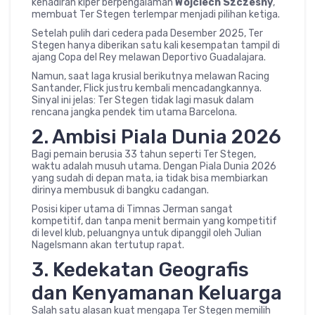
kehadiran kiper berpengalaman
Wojciech Szczesny
,
membuat Ter Stegen terlempar menjadi pilihan ketiga.
Setelah pulih dari cedera pada Desember 2025, Ter
Stegen hanya diberikan satu kali kesempatan tampil di
ajang Copa del Rey melawan Deportivo Guadalajara.
Namun, saat laga krusial berikutnya melawan Racing
Santander, Flick justru kembali mencadangkannya.
Sinyal ini jelas: Ter Stegen tidak lagi masuk dalam
rencana jangka pendek tim utama Barcelona.
2. Ambisi Piala Dunia 2026
Bagi pemain berusia 33 tahun seperti Ter Stegen,
waktu adalah musuh utama. Dengan Piala Dunia 2026
yang sudah di depan mata, ia tidak bisa membiarkan
dirinya membusuk di bangku cadangan.
Posisi kiper utama di Timnas Jerman sangat
kompetitif, dan tanpa menit bermain yang kompetitif
di level klub, peluangnya untuk dipanggil oleh Julian
Nagelsmann akan tertutup rapat.
3. Kedekatan Geografis
dan Kenyamanan Keluarga
Salah satu alasan kuat mengapa Ter Stegen memilih