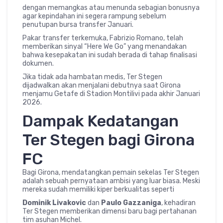
dengan memangkas atau menunda sebagian bonusnya
agar kepindahan ini segera rampung sebelum
penutupan bursa transfer Januari.
Pakar transfer terkemuka, Fabrizio Romano, telah
memberikan sinyal “Here We Go” yang menandakan
bahwa kesepakatan ini sudah berada di tahap finalisasi
dokumen.
Jika tidak ada hambatan medis, Ter Stegen
dijadwalkan akan menjalani debutnya saat Girona
menjamu Getafe di Stadion Montilivi pada akhir Januari
2026.
Dampak Kedatangan
Ter Stegen bagi Girona
FC
Bagi Girona, mendatangkan pemain sekelas Ter Stegen
adalah sebuah pernyataan ambisi yang luar biasa. Meski
mereka sudah memiliki kiper berkualitas seperti
Dominik Livakovic
dan
Paulo Gazzaniga
, kehadiran
Ter Stegen memberikan dimensi baru bagi pertahanan
tim asuhan Michel.