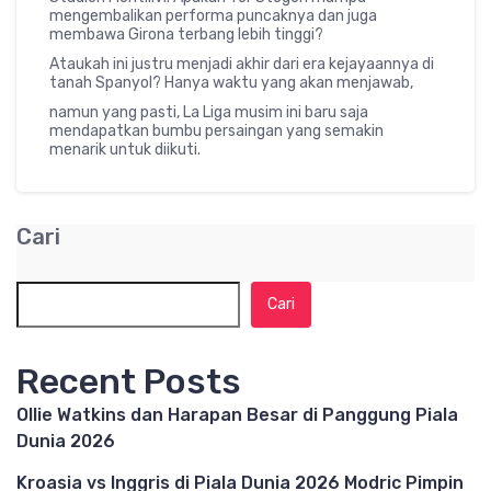
mengembalikan performa puncaknya dan juga
membawa Girona terbang lebih tinggi?
Ataukah ini justru menjadi akhir dari era kejayaannya di
tanah Spanyol? Hanya waktu yang akan menjawab,
namun yang pasti, La Liga musim ini baru saja
mendapatkan bumbu persaingan yang semakin
menarik untuk diikuti.
Cari
Cari
Recent Posts
Ollie Watkins dan Harapan Besar di Panggung Piala
Dunia 2026
Kroasia vs Inggris di Piala Dunia 2026 Modric Pimpin