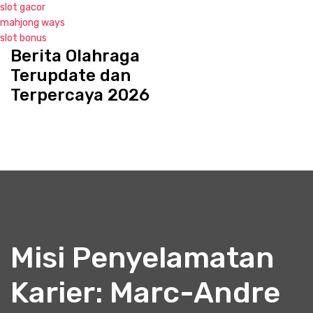
slot gacor
mahjong ways
slot bonus
Berita Olahraga
S
k
Terupdate dan
i
Terpercaya 2026
p
t
o
c
o
n
t
e
n
t
Misi Penyelamatan
Karier: Marc-Andre