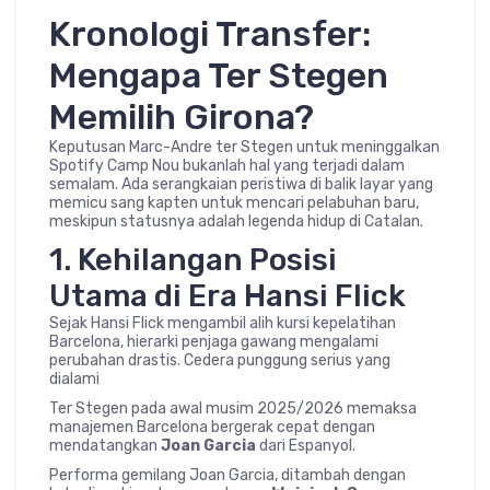
Kronologi Transfer:
Mengapa Ter Stegen
Memilih Girona?
Keputusan Marc-Andre ter Stegen untuk meninggalkan
Spotify Camp Nou bukanlah hal yang terjadi dalam
semalam. Ada serangkaian peristiwa di balik layar yang
memicu sang kapten untuk mencari pelabuhan baru,
meskipun statusnya adalah legenda hidup di Catalan.
1. Kehilangan Posisi
Utama di Era Hansi Flick
Sejak Hansi Flick mengambil alih kursi kepelatihan
Barcelona, hierarki penjaga gawang mengalami
perubahan drastis. Cedera punggung serius yang
dialami
Ter Stegen pada awal musim 2025/2026 memaksa
manajemen Barcelona bergerak cepat dengan
mendatangkan
Joan Garcia
dari Espanyol.
Performa gemilang Joan Garcia, ditambah dengan