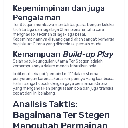
Kepemimpinan dan juga
Pengalaman
Ter Stegen membawa mentalitas juara. Dengan koleksi
trofi La Liga dan juga Liga Champions, ia tahu cara
menghadapi tekanan di laga-laga besar.
Kepemimpinannya di ruang ganti akan sangat berharga
bagi skuat Girona yang didominasi pemain muda.
Kemampuan
Build-up Play
Salah satu keunggulan utama Ter Stegen adalah
kemampuannya dalam mendistribusikan bola.
Ia dikenal sebagai “pemain ke-11” dalam skema
penyerangan karena akurasi umpannya yang luar biasa.
Hal ini sangat cocok dengan gaya permainan Girona
yang mengandalkan penguasaan bola dan juga transisi
cepat dari lini belakang.
Analisis Taktis:
Bagaimana Ter Stegen
Mengubah Permainan