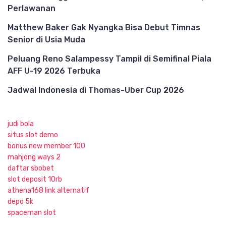
Perlawanan
Matthew Baker Gak Nyangka Bisa Debut Timnas
Senior di Usia Muda
Peluang Reno Salampessy Tampil di Semifinal Piala
AFF U-19 2026 Terbuka
Jadwal Indonesia di Thomas-Uber Cup 2026
judi bola
situs slot demo
bonus new member 100
mahjong ways 2
daftar sbobet
slot deposit 10rb
athena168 link alternatif
depo 5k
spaceman slot