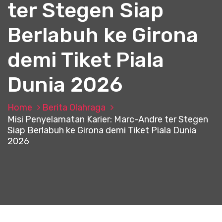
ter Stegen Siap
Berlabuh ke Girona
demi Tiket Piala
Dunia 2026
Home
Berita Olahraga
Misi Penyelamatan Karier: Marc-Andre ter Stegen
Siap Berlabuh ke Girona demi Tiket Piala Dunia
2026