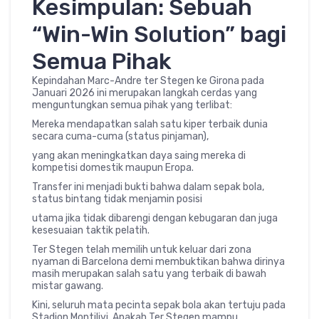
Kesimpulan: Sebuah
“Win-Win Solution” bagi
Semua Pihak
Kepindahan Marc-Andre ter Stegen ke Girona pada
Januari 2026 ini merupakan langkah cerdas yang
menguntungkan semua pihak yang terlibat:
Mereka mendapatkan salah satu kiper terbaik dunia
secara cuma-cuma (status pinjaman),
yang akan meningkatkan daya saing mereka di
kompetisi domestik maupun Eropa.
Transfer ini menjadi bukti bahwa dalam sepak bola,
status bintang tidak menjamin posisi
utama jika tidak dibarengi dengan kebugaran dan juga
kesesuaian taktik pelatih.
Ter Stegen telah memilih untuk keluar dari zona
nyaman di Barcelona demi membuktikan bahwa dirinya
masih merupakan salah satu yang terbaik di bawah
mistar gawang.
Kini, seluruh mata pecinta sepak bola akan tertuju pada
Stadion Montilivi. Apakah Ter Stegen mampu