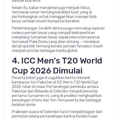
banyak klub elite.
Selain itu, kabar manajerial juga menjadi fokus,
termasuk rumor tentang kandidat kuat yang di
pertimbangkan untuk menggantikan manajer klub
besar setelah musim kompetisi berakhir.
Perkembangan terakhir lainnya juga mencakup laporan
cedera pemain besar yang menjadi kekhawatiran
menjelang turnamen besar sepak bola internasional,
termasuk Piala Dunia yang akan datang — meskipun
detail spesifik tentang kondisi pemain tersebut masih
menjadi sorotan berbagai media global.
4. ICC Men’s T20 World
Cup 2026 Dimulai
Pecinta kriket juga di suguhkan berita menarik:
kampanye tim Pakistan di ICC Men’s T20 World Cup
2026 telah di mulai. Pertandingan pembuka antara
Pakistan dan Belanda di Colombo menjadi penanda
pertama turnamen ini, yang di prediksi menghadirkan
persaingan intens dari tim-tim peserta dari berbagai
belahan dunia.
Prakiraan cuaca di Colombo turut menjadi bagian dari
perhatian jelang pertandingan karena kondisi hujan