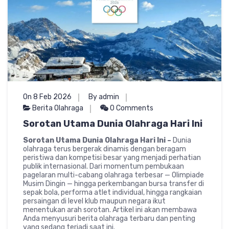
On 8 Feb 2026
By admin
Berita Olahraga
0 Comments
Sorotan Utama Dunia Olahraga Hari Ini
Sorotan Utama Dunia Olahraga Hari Ini –
Dunia
olahraga terus bergerak dinamis dengan beragam
peristiwa dan kompetisi besar yang menjadi perhatian
publik internasional. Dari momentum pembukaan
pagelaran multi-cabang olahraga terbesar — Olimpiade
Musim Dingin — hingga perkembangan bursa transfer di
sepak bola, performa atlet individual, hingga rangkaian
persaingan di level klub maupun negara ikut
menentukan arah sorotan. Artikel ini akan membawa
Anda menyusuri berita olahraga terbaru dan penting
yang sedang terjadi saat ini.