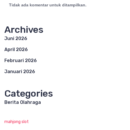
Tidak ada komentar untuk ditampilkan.
Archives
Juni 2026
April 2026
Februari 2026
Januari 2026
Categories
Berita Olahraga
mahjong slot