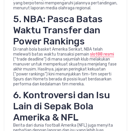
yang berpotensi mempengaruhi jalannya pertandingan,
menurut laporan media olahraga regional.
5. NBA: Pasca Batas
Waktu Transfer dan
Power Rankings
Di ranah bola basket Amerika Serikat, NBA telah
melewati batas waktu transaksi pemain
slot88 resmi
(“trade deadline”) di mana sejumlah klub melakukan
manuver untuk memperkuat skuatnya menjelang fase
akhir musim. Hasilnya, jajaran peringkat kekuatan
(“power rankings”) kini menunjukkan tim-tim seperti
Spurs dan Hornets berada di posisi kuat berdasarkan
performa dan kedalaman tim mereka.
6. Kontroversi dan Isu
Lain di Sepak Bola
Amerika & NFL
Berita dari dunia football Amerika (NFL) juga menyita
perhatian dengan laporan dan isu yang lebih luas.