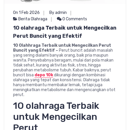
On 1 Feb 2026
By admin
Berita Olahraga
0 Comments
1O olahraga Terbaik untuk Mengecilkan
Perut Buncit yang Efektif
1O Olahhraga Terbaik untuk Mengecilkan Perut
Buncit yang Efektif –
Perut buncit adalah masalah
yang sering dialami banyak orang, baik pria maupun
wanita. Penyebabnya beragam, mulai dari pola makan
tidak sehat, kurang aktivitas fisik, stres, hingga
perubahan metabolisme tubuh. Kabar baiknya, perut
buncit bisa
depo 10k
dikurangi dengan kombinasi
olahraga yang tepat dan konsistensi. Olahraga tidak
hanya membantu membakar lemak, tetapi juga
meningkatkan metabolisme dan mengencangkan otot
perut.
1O olahraga Terbaik
untuk Mengecilkan
Perut