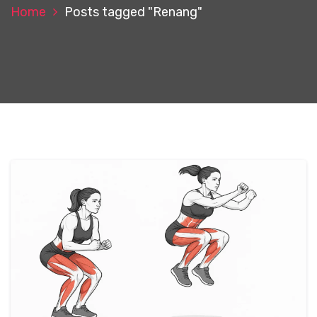
Home
Posts tagged "Renang"