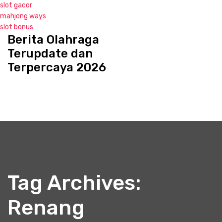
slot gacor
mahjong ways
slot bonus
Berita Olahraga
S
k
Terupdate dan
i
Terpercaya 2026
p
t
o
c
o
n
t
e
n
t
Tag Archives:
Renang