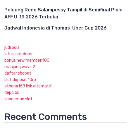
Peluang Reno Salampessy Tampil di Semifinal Piala
AFF U-19 2026 Terbuka
Jadwal Indonesia di Thomas-Uber Cup 2026
judi bola
situs slot demo
bonus new member 100
mahjong ways 2
daftar sbobet
slot deposit 10rb
athena168 link alternatif
depo 5k
spaceman slot
Recent Comments