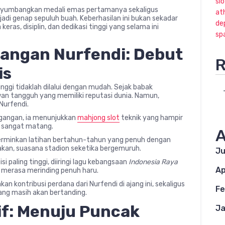
sl
menyumbangkan medali emas pertamanya sekaligus
at
adi genap sepuluh buah. Keberhasilan ini bukan sekadar
de
keras, disiplin, dan dedikasi tinggi yang selama ini
sp
angan Nurfendi: Debut
R
is
nggi tidaklah dilalui dengan mudah. Sejak babak
awan tangguh yang memiliki reputasi dunia. Namun,
Nurfendi.
egangan, ia menunjukkan
mahjong slot
teknik yang hampir
g sangat matang.
A
erminkan latihan bertahun-tahun yang penuh dengan
akan, suasana stadion seketika bergemuruh.
Ju
i paling tinggi, diiringi lagu kebangsaan
Indonesia Raya
Ap
merasa merinding penuh haru.
n kontribusi perdana dari Nurfendi di ajang ini, sekaligus
Fe
yang masih akan bertanding.
if: Menuju Puncak
Ja