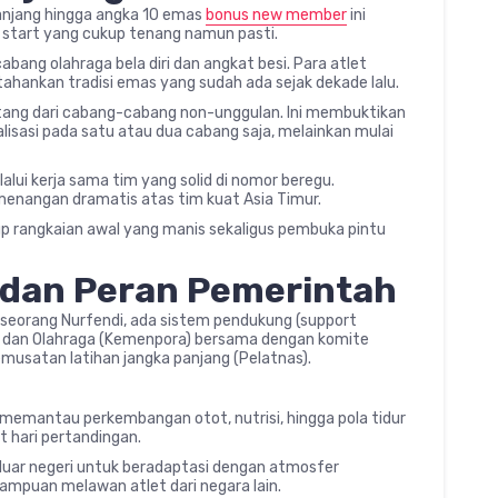
panjang hingga angka 10 emas
bonus new member
ini
 start yang cukup tenang namun pasti.
abang olahraga bela diri dan angkat besi. Para atlet
hankan tradisi emas yang sudah ada sejak dekade lalu.
tang dari cabang-cabang non-unggulan. Ini membuktikan
alisasi pada satu atau dua cabang saja, melainkan mulai
lalui kerja sama tim yang solid di nomor beregu.
enangan dramatis atas tim kuat Asia Timur.
p rangkaian awal yang manis sekaligus pembuka pintu
n dan Peran Pemerintah
an seorang Nurfendi, ada sistem pendukung (support
a dan Olahraga (Kemenpora) bersama dengan komite
musatan latihan jangka panjang (Pelatnas).
memantau perkembangan otot, nutrisi, hingga pola tidur
t hari pertandingan.
 luar negeri untuk beradaptasi dengan atmosfer
mpuan melawan atlet dari negara lain.