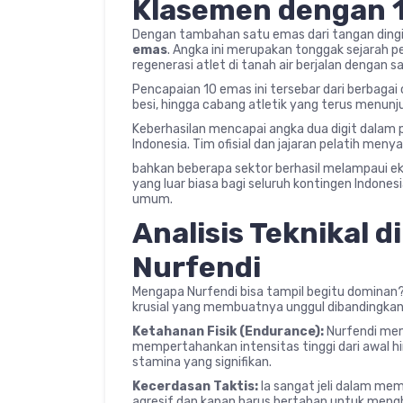
Klasemen dengan 
Dengan tambahan satu emas dari tangan dingin
emas
. Angka ini merupakan tonggak sejarah 
regenerasi atlet di tanah air berjalan dengan s
Pencapaian 10 emas ini tersebar dari berbagai 
besi, hingga cabang atletik yang terus menunju
Keberhasilan mencapai angka dua digit dalam
Indonesia. Tim ofisial dan jajaran pelatih meny
bahkan beberapa sektor berhasil melampaui ek
yang luar biasa bagi seluruh kontingen Indones
umum.
Analisis Teknikal d
Nurfendi
Mengapa Nurfendi bisa tampil begitu dominan
krusial yang membuatnya unggul dibandingkan r
Ketahanan Fisik (Endurance):
Nurfendi memi
mempertahankan intensitas tinggi dari awal h
stamina yang signifikan.
Kecerdasan Taktis:
Ia sangat jeli dalam m
agresif dan kapan harus bertahan untuk meng