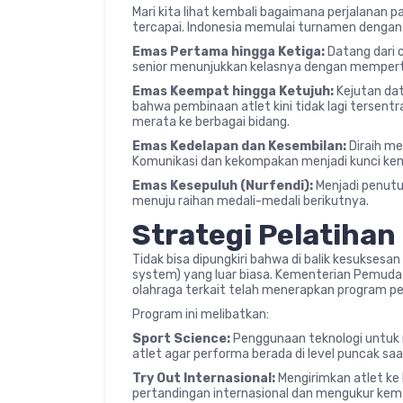
Mari kita lihat kembali bagaimana perjalanan 
tercapai. Indonesia memulai turnamen dengan
Emas Pertama hingga Ketiga:
Datang dari c
senior menunjukkan kelasnya dengan memperta
Emas Keempat hingga Ketujuh:
Kejutan da
bahwa pembinaan atlet kini tidak lagi tersentr
merata ke berbagai bidang.
Emas Kedelapan dan Kesembilan:
Diraih me
Komunikasi dan kekompakan menjadi kunci kem
Emas Kesepuluh (Nurfendi):
Menjadi penutu
menuju raihan medali-medali berikutnya.
Strategi Pelatiha
Tidak bisa dipungkiri bahwa di balik kesukses
system) yang luar biasa. Kementerian Pemud
olahraga terkait telah menerapkan program pe
Program ini melibatkan:
Sport Science:
Penggunaan teknologi untuk 
atlet agar performa berada di level puncak saa
Try Out Internasional:
Mengirimkan atlet ke
pertandingan internasional dan mengukur kema