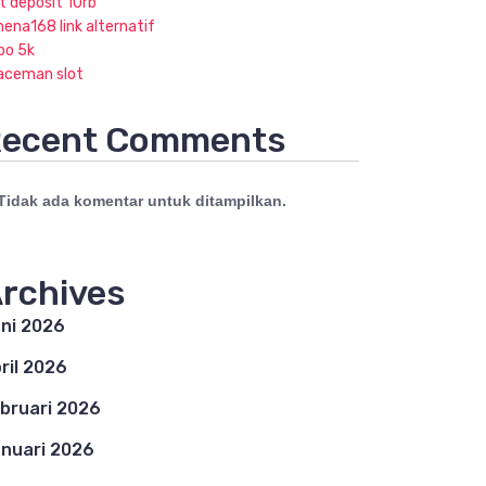
ot deposit 10rb
hena168 link alternatif
po 5k
aceman slot
ecent Comments
Tidak ada komentar untuk ditampilkan.
rchives
ni 2026
ril 2026
bruari 2026
nuari 2026