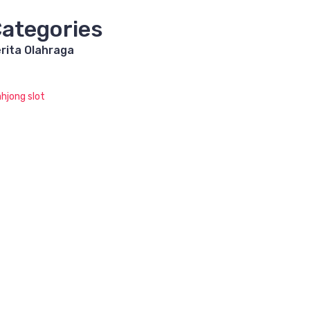
ategories
rita Olahraga
hjong slot