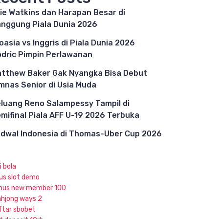
lie Watkins dan Harapan Besar di
nggung Piala Dunia 2026
oasia vs Inggris di Piala Dunia 2026
dric Pimpin Perlawanan
tthew Baker Gak Nyangka Bisa Debut
mnas Senior di Usia Muda
luang Reno Salampessy Tampil di
mifinal Piala AFF U-19 2026 Terbuka
dwal Indonesia di Thomas-Uber Cup 2026
i bola
tus slot demo
nus new member 100
hjong ways 2
ftar sbobet