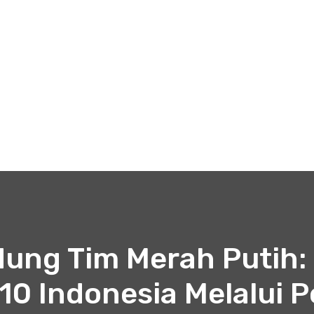
dung Tim Merah Putih:
10 Indonesia Melalui 