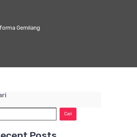
erforma Gemilang
ari
Cari
ecent Posts